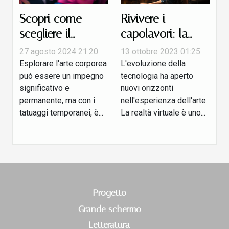
Rivivere i
Scopri come
capolavori: la
scegliere il
realtà virtuale
tatuaggio
13 ottobre 2023 01:25
27 agosto 2024 21:20
nell'arte
temporaneo
L'evoluzione della
Esplorare l'arte corporea
tecnologia ha aperto
può essere un impegno
ideale per ogni
nuovi orizzonti
significativo e
occasione
nell'esperienza dell'arte.
permanente, ma con i
La realtà virtuale è uno...
tatuaggi temporanei, è...
Progetto
Grande schermo
Letteratura