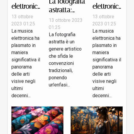
La fotografia
elettronica
elettronica
astratta:
e il suo
e il suo
13 ottobre
13 ottobre
trovare l'arte
13 ottobre 2023
impatto
impatto
2023 01:25
2023 01:25
nell'ordinario
01:25
La musica
La musica
sulle arti
sulle arti
La fotografia
elettronica ha
elettronica ha
visive
visive
astratta è un
plasmato in
plasmato in
genere artistico
maniera
maniera
che sfida le
significativa il
significativa il
convenzioni
panorama
panorama
tradizionali,
delle arti
delle arti
ponendo
visive negli
visive negli
un'enfasi...
ultimi
ultimi
decenni...
decenni...