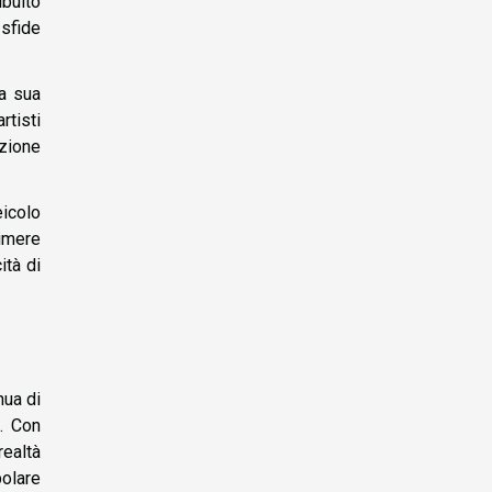
ibuito
 sfide
a sua
rtisti
azione
eicolo
imere
ità di
nua di
i. Con
realtà
olare