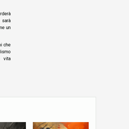
erderà
e sarà
ome un
ni che
alismo
 vita