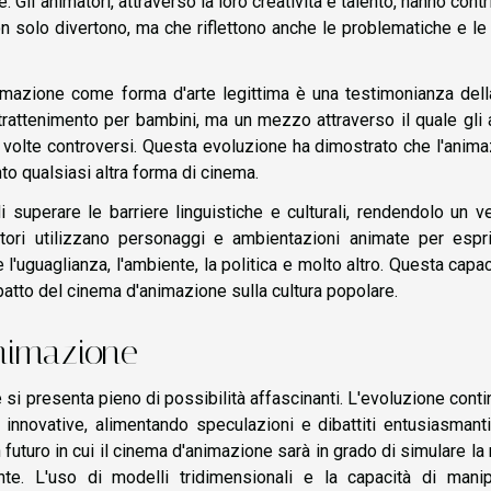
Gli animatori, attraverso la loro creatività e talento, hanno contr
 solo divertono, ma che riflettono anche le problematiche e le
imazione come forma d'arte legittima è una testimonianza dell
rattenimento per bambini, ma un mezzo attraverso il quale gli a
 volte controversi. Questa evoluzione ha dimostrato che l'anim
to qualsiasi altra forma di cinema.
i superare le barriere linguistiche e culturali, rendendolo un v
atori utilizzano personaggi e ambientazioni animate per espr
'uguaglianza, l'ambiente, la politica e molto altro. Questa capac
patto del cinema d'animazione sulla cultura popolare.
animazione
e si presenta pieno di possibilità affascinanti. L'evoluzione conti
 innovative, alimentando speculazioni e dibattiti entusiasmant
 futuro in cui il cinema d'animazione sarà in grado di simulare la 
e. L'uso di modelli tridimensionali e la capacità di manip