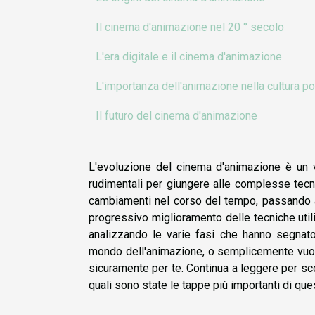
Il cinema d'animazione nel 20 ° secolo
L'era digitale e il cinema d'animazione
L'importanza dell'animazione nella cultura p
Il futuro del cinema d'animazione
L'evoluzione del cinema d'animazione è un v
rudimentali per giungere alle complesse tecnic
cambiamenti nel corso del tempo, passando att
progressivo miglioramento delle tecniche util
analizzando le varie fasi che hanno segnat
mondo dell'animazione, o semplicemente vuoi 
sicuramente per te. Continua a leggere per s
quali sono state le tappe più importanti di qu