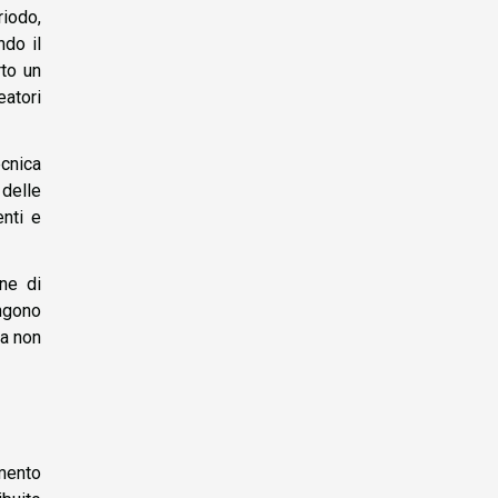
riodo,
ndo il
rto un
eatori
ecnica
 delle
nti e
ne di
ungono
ha non
umento