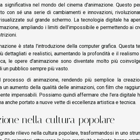
lta significativa nel mondo del cinema d'animazione. Questo pe
ato con sé una serie di cambiamenti e innovazioni, rivoluziona
isualizzate sul grande schermo. La tecnologia digitale ha ape
mazione, ampliando i limiti dell'impossibile e permettendo ai cr
trizioni.
zione è stata l'introduzione della computer grafica. Questa t
dettagliati e realistici, aumentando la profondità e il realismo
ica, le opere d'animazione sono diventate molto più coinvolge
 di un pubblico sempre più vasto.
 il processo di animazione, rendendo più semplice la creazio
 a un aumento della qualità delle animazioni, con film che raggi
mente impensabili. Possiamo quindi affermare che l'era digitale 
a anche portato a nuove vette di eccellenza artistica e tecnica.
zione nella cultura popolare
grande rilievo nella cultura popolare, trasformandosi in uno str