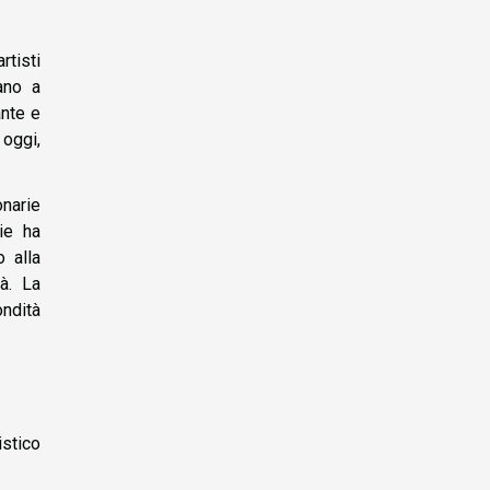
tisti
ano a
ante e
 oggi,
onarie
ie ha
 alla
à. La
ondità
istico