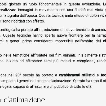
abbia giocato un ruolo fondamentale in questa evoluzione. L
realizzare immagini in movimento con una fluidità mai vista p
atografia dell'epoca. Questa tecnica, unita all'uso di colori viva
 sono ricordati con affetto.
cnologica ha portato all'introduzione di nuove tecniche di anima
. Queste tecniche hanno aperto nuove frontiere per la narraz
mi e generi prima considerati impossibili nell'ambito del
c
elle tematiche affrontate dai film animati. Inizialmente ristr
no iniziato ad affrontare temi più maturi e complessi, rende
azione nel 20° secolo ha portato a
cambiamenti stilistici
e
te
 ampliato i generi del cinema d'animazione. Questo ha reso il 
egata, capace di affascinare un pubblico di tutte le età.
ma d'animazione