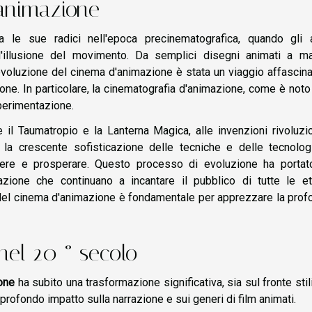
'animazione
 le sue radici nell'epoca precinematografica, quando gli ar
l'illusione del movimento. Da semplici disegni animati a m
l'evoluzione del cinema d'animazione è stata un viaggio affascin
one. In particolare, la cinematografia d'animazione, come è noto
perimentazione.
il Taumatropio e la Lanterna Magica, alle invenzioni rivoluzi
 la crescente sofisticazione delle tecniche e delle tecnolog
vere e prosperare. Questo processo di evoluzione ha portato
zione che continuano a incantare il pubblico di tutte le et
 del cinema d'animazione è fondamentale per apprezzare la prof
nel 20 ° secolo
one
ha subito una trasformazione significativa, sia sul fronte stil
rofondo impatto sulla narrazione e sui generi di film animati.