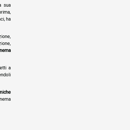
a sua
rima,
ci, ha
zione,
ione,
inema
etti a
ndoli
cniche
cinema